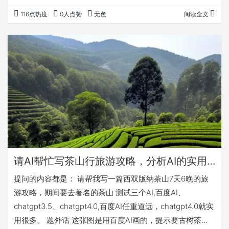
图 2 是造假文章。 图二，感兴趣可以搜索相关公众号查阅
116点热度
0人点赞
无色
阅读全文
原文。 来看看拙劣的造假 | 这个邱季瑞文化博物馆不得了，
两百多吨老茶，最新的都是八八青，妥妥的茶行业首富！ ​图
2 是其公众号原文，很搞笑很拙劣的造假。 图二，感兴趣可
以搜索相关公众号查阅原文。
请AI帮忙写茶山行旅游攻略，分析AI的实用性
提问的内容都是： 请帮我写一篇西双版纳茶山7天6晚的旅
游攻略，期间要去著名的茶山 测试三个AI,百度AI、
chatgpt3.5、chatgpt4.0,百度AI任重道远，chatgpt4.0就实
用很多。 题外话 这张图是用百度AI画的，提示要古树茶