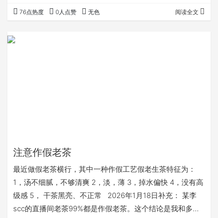
园，但画出来就是这种图，百度AI真的任重道远。 1,百度
76点热度
0人点赞
无色
阅读全文
AI，目前实用性不是太强。 百度AI把很多不属于版纳的地方
都揉在一起，不够智能 西双版纳茶山7天6晚旅游攻略 Day
1：抵达西双版纳 上午：抵达西双版纳，入住酒店，稍作休
息。 下午：前往景洪市区，游览澜沧江-湄公河双…
注意作假老茶
最近做假老茶横行，其中一种作假工艺假老生茶特征为：
1，​汤不细腻，不够清爽 ​2，淡，薄 ​3，掉水偏快 ​4，没有高
级感 5， 干茶黑亮、不正常 2026年1月18日补充： 某李
scc的直播间老茶99%都是作假老茶。这个结论是我和多个