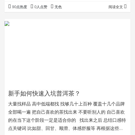
经营老茶的同行、也就是专业人士得出的结论。 真的太恐怖
90点热度
0人点赞
无色
阅读全文
了，他是DY茶的头部呢...
新手如何快速入坑普洱茶？
大量找样品 高中低端都找 找够几十上百种 覆盖十几个品牌
全部喝一遍 把自己喜欢的茶找出来 不要听别人的 自己喜欢
的在当下这个阶段一定是适合你的 找出来之后 总结口感特
点关键词 比如甜、回甘、顺滑、体感舒服等 再根据这些关