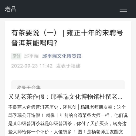
老吕
又见老茶作假：邱季瑞文化博物馆杜撰老茶历史
不良商人造假普洱茶历史，还原创 | 杨凯老师朋友圈：这个
邱季瑞公开造假！ 就像十年前的台湾某些大师一样，他们说
是某印级普洱茶就是印级普洱茶，你付了天价买茶，转身这
些大师给你一个评价：人傻钱多！ 图 1 是杨老师朋友圈文，