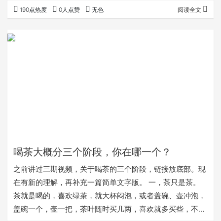
键词去和商家茶友交流 购买或蹭茶样 慢慢坚持 就有了自己
190点热度
0人点赞
无色
阅读全文
喜欢的、风格稳定的一些茶 坚持一段时间 慢慢学习进步
就可以慢慢进入中高阶
喝茶大概分三个阶段，你在哪一个？
之前讲过三期视频，关于喝茶的三个阶段，链接放底部。现
在有新的理解，再补充一篇简单文字版。 一，茶只是茶。
茶就是喝的，喜欢绿茶，就大杯闷泡，或者盖碗、壶冲泡，
盖碗一个，壶一把，茶叶随时买几两，喜欢就多买些，不喜