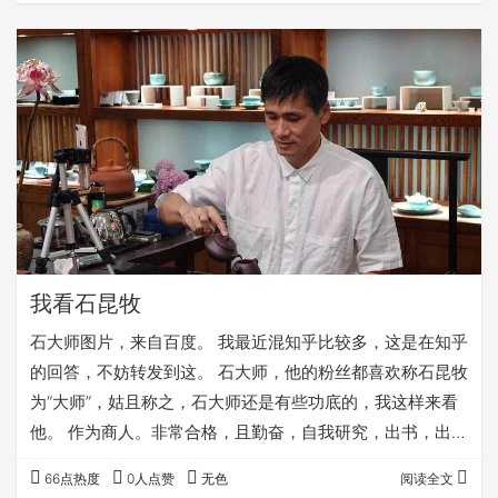
道：“是真的香”。 办公室主任余味悠长咂了咂嘴：“太香了，
是我喝到的最好的茶”。 文员小王迟疑了下：“怎么像白开
水”。 书记拿出茶饼边撬茶边说：“刚刚是润杯的白开水”。
后来，小王成了书记的新秘书…
我看石昆牧
石大师图片，来自百度。 我最近混知乎比较多，这是在知乎
的回答，不妨转发到这。 石大师，他的粉丝都喜欢称石昆牧
为“大师”，姑且称之，石大师还是有些功底的，我这样来看
他。 作为商人。非常合格，且勤奋，自我研究，出书，出
茶，装模作样，到处标榜自己，有自己的一套说辞，实在是
66点热度
0人点赞
无色
阅读全文
商人典范，作为同为商人的我，实在自愧不如。 作为学者。