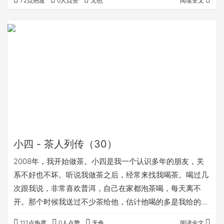
72点热度
0人点赞
无色
阅读全文
小四 - 茶人列传（30）
2008年，我开始做茶。小四是我一个认识多年的朋友，关
系不好也不坏。听说我做茶之后，经常来找我喝茶。喝过几
次跟我说，非常喜欢普洱，自己在家都泡茶喝，每天离不
开。那个时候我送过不少茶给他，估计他喝的多是我给的茶
吧。 “听说L老师有款好茶，是XXX茶，你喝过没有？” 2011
112点热度
0人点赞
无色
阅读全文