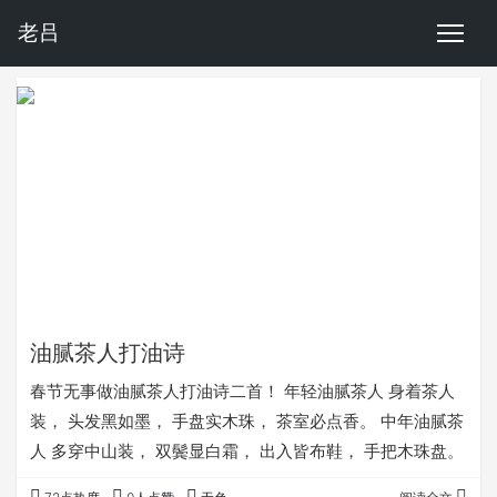
老吕
油腻茶人打油诗
春节无事做油腻茶人打油诗二首！ 年轻油腻茶人 身着茶人
装， 头发黑如墨， 手盘实木珠， 茶室必点香。 中年油腻茶
人 多穿中山装， 双鬓显白霜， 出入皆布鞋， 手把木珠盘。