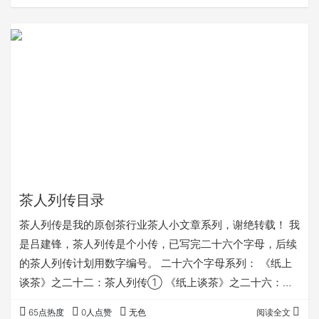
吃。但他们村十多个人，刚坐下就说这么丰盛，有鸡有鱼，
四五个菜，是哪里的客人？果然，他们喝了几个小时，几件
啤酒下去，菜没下多少，还都有大半碗。那次A送了我一些
茶样，磕磕绊绊地对我说，我们村，小树居多，古树只几
片，做大货比较适合，正好适合你网上销售，A还非常客
气…
茶人列传目录
茶人列传是我的原创茶行业茶人小文章系列，谢绝转载！ 我
是吕建锋，茶人列传是个小传，已写完二十六个字母，后续
的茶人列传计划用数字编号。 二十六个字母系列： 《纸上
谈茶》之二十二：茶人列传① 《纸上谈茶》之二十六：茶
人列传② 《纸上谈茶》之二十九：茶人列传③ 此目录不
65点热度
0人点赞
无色
阅读全文