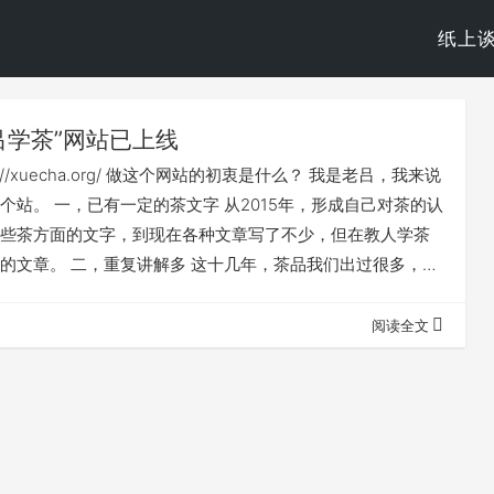
纸上
吕学茶”网站已上线
s://xuecha.org/ 做这个网站的初衷是什么？ 我是老吕，我来说
个站。 一，已有一定的茶文字 从2015年，形成自己对茶的认
些茶方面的文字，到现在各种文章写了不少，但在教人学茶
的文章。 二，重复讲解多 这十几年，茶品我们出过很多，在
很多碎片式的知识输出，重复工作量非常大，每个人都要重
有个地方让人从头学习，可以完整学习。 三，网站是个好平
阅读全文
茶的理解，不是太容易理解，“健康喝茶”的概念也需要大范围
…