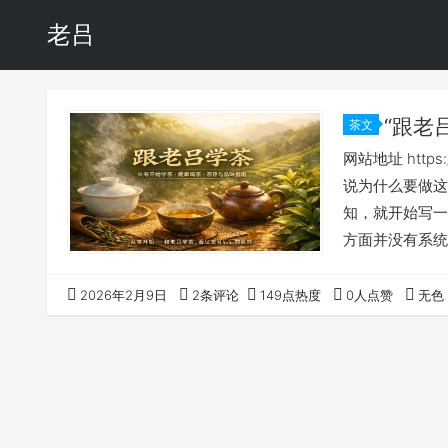
老吕
“跟老
茶文
网站地址 http
说为什么要做这
知，就开始写一
方面并没有系统
推广的过程中有
新讲一遍，需要
2026年2月9日
2条评论
149点热度
0人点赞
无色
台 我这一套对
推广，网站是一