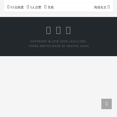
还有很多人会这样说：“就是要这个味，这样喝茶才有感
63点热度
0人点赞
无色
阅读全文
觉”。这样类似的话也不少，多是茶腻子和一些常年喝茶的
老茶客； 老王是云南人，快四十了，做茶不久。他说他上
大学之前吃菜是又咸又辣，我去他老家吃过饭，他特意嘱咐
过要清淡点，但还是咸辣得很，可见老王之前的口味之重。
后来老王一直待在外省，娶了个浙江老婆，就…
COPYRIGHT © 2019-2026 LAOLV.ORG.
THEME
KRATOS
MADE BY
SEATON JIANG