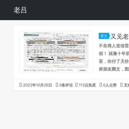
老吕
又见老
茶文
不良商人造假普
假！ 就像十年
茶，你付了天价
师朋友圈文，图
文。 来看看拙
新的都是八八青
2023年10月28日
0条评论
113点热度
0人点赞
无
的造假。 图二