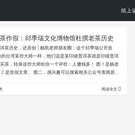
纸上
茶作假：邱季瑞文化博物馆杜撰老茶历史
洱茶历史，还原创 | 杨凯老师朋友圈：这个邱季瑞公开造
前的台湾某些大师一样，他们说是某印级普洱茶就是印级普洱
买茶，转身这些大师给你一个评价：人傻钱多！ 图 1 是杨老
 2 是造假文章。 图二，感兴趣可以搜索相关公众号查阅原
劣的造假 | 这个邱季瑞文化博物馆不得了，两百多吨老茶，最
，妥妥的茶行业首富！ ​图 2 是其公众号原文，很搞笑很拙劣
色
阅读全文
，感兴趣可以搜索相关公众号查阅原文。