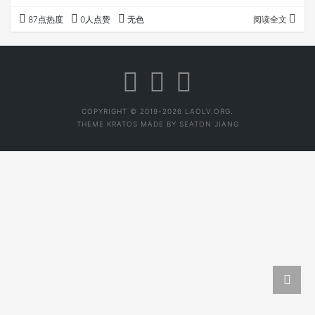
得酒是世界上最不需要的东西，滋味刺激，身体刺激，还壮
87点热度
0人点赞
无色
阅读全文
怂人胆，让人冲动不理智，后面自己做茶需要大量试新茶，
身体湿寒滞重，经梁老师指点，白酒最好是年份白酒可以去
湿寒，就养成了喝酒的习惯。我酒量不大，二两是极限。我
一直在学习品酒，在知乎有个品酒的博主叫阿诬，我把他审
评过的所有白酒都几乎买齐，根据他的审评感受去体…
COPYRIGHT © 2019-2026 LAOLV.ORG.
THEME
KRATOS
MADE BY
SEATON JIANG