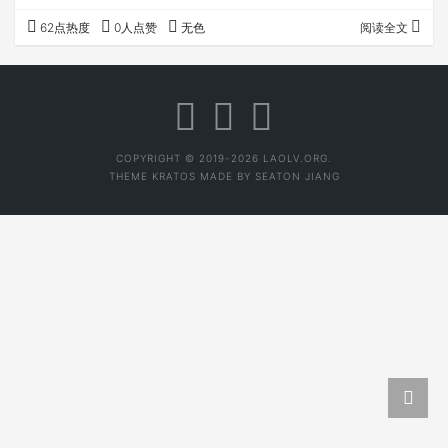
公式： 生态分数*50%+树龄分数*35%+工艺分数*15%=总
62点热度
0人点赞
无色
阅读全文
分数 公式注解： 1，此公式使用仅限当年普洱生茶，仓储的
好茶公式另文详解； 2，总分数。大于60就算及格好茶，越
大越好，最高分为100分，反之算差茶； 3，生态分数。推
荐值为：完全森林覆盖100分，其他树和茶树数量差不多且
有大、高树60…
COPYRIGHT © 2019-2026 LAOLV.ORG.
THEME
KRATOS
MADE BY
SEATON JIANG