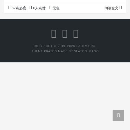
口袋。 03，信誓旦旦告诉你这是某名山茶，不要当真，有
62点热度
0人点赞
无色
阅读全文
可能他自己也不确定。 04，自己觉得好喝，又买得起，就
是好茶，其他茶都可以忽略。 05，做易武高杆的大多数都
是骗子。极少部分没量又真的茶商，一般情况下你遇不到。
06，老班章不只是名气大，茶确实好喝。 07，买茶买对
的，蹭茶蹭贵的。 08，普洱茶是…
COPYRIGHT © 2019-2026 LAOLV.ORG.
THEME
KRATOS
MADE BY
SEATON JIANG