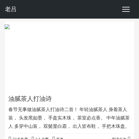
老吕
油腻茶人打油诗
春节无事做油腻茶人打油诗二首！ 年轻油腻茶人 身着茶人
装， 头发黑如墨， 手盘实木珠， 茶室必点香。 中年油腻茶
人 多穿中山装， 双鬓显白霜， 出入皆布鞋， 手把木珠盘。