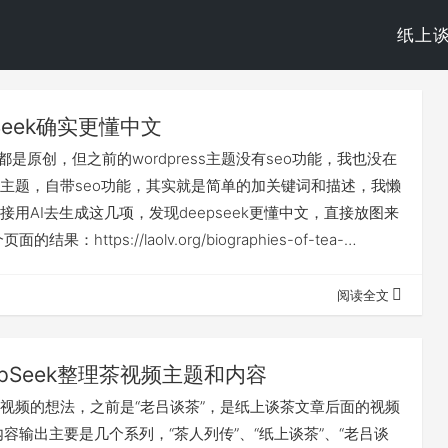
纸上
pSeek确实更懂中文
的文字都是原创，但之前的wordpress主题没有seo功能，我也没在
主题，自带seo功能，其实就是简单的加关键词和描述，我懒
接用AI去生成这几项，发现deepseek更懂中文，直接放图来
结果：https://laolv.org/biographies-of-tea-
，可以对比下。 这是deepseek的结果，非常准确。 这是chatgpt
乱来。 有意思的是，本页面我也让deepseek生成关键词和
阅读全文
看看…
epSeek整理茶视频主题和内容
视频的想法，之前是“老吕谈茶”，是纸上谈茶文章后面的视频
内容输出主要是几个系列，“茶人列传”、“纸上谈茶”、“老吕谈