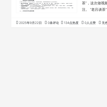
茶”，这次做视
注。 “老吕谈
整理，都是一镜
题我用了AI，省
2025年9月22日
0条评论
134点热度
0人点赞
无
的思路记录下来
很多时间、发现