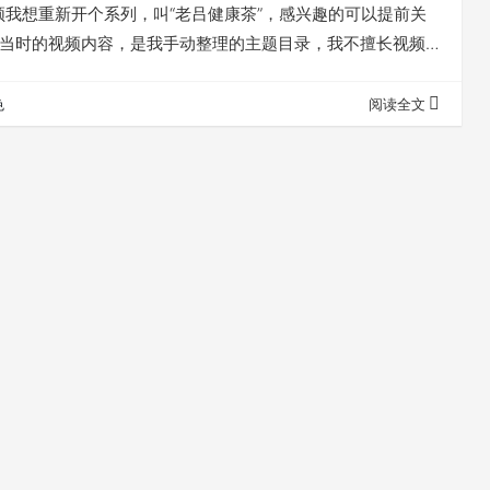
频我想重新开个系列，叫“老吕健康茶”，感兴趣的可以提前关
茶”当时的视频内容，是我手动整理的主题目录，我不擅长视频
到底，这次“老吕健康茶”没办法，还只能一镜到底，但整理主
事多了，用了好几种，还是觉得DeepSeek好用。 我把整理
色
阅读全文
，如果你有意视频创造，一定要看看，说不定可以帮你省下
更多值得做…