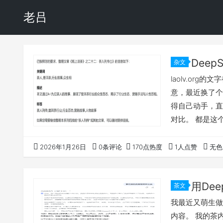
老吕
Dee
杂文
laolv.org
意，最近换了个
得自己动手，直
对比。 都是这个页面的
masters-1
的结果，完全是
2026年1月26日
0条评论
170点热度
1人点赞
无色
描述，大家可以
用De
茶文
我最近又萌生做
内容。 我的茶