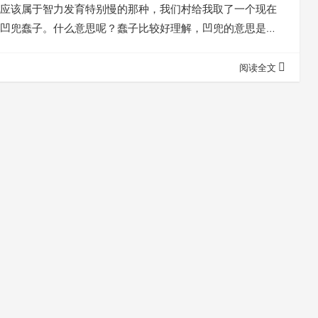
应该属于智力发育特别慢的那种，我们村给我取了一个现在
凹兜蠢子。什么意思呢？蠢子比较好理解，凹兜的意思是长
是又蠢又丑。当然，我现在潇洒多了。扯远了，言归正传，
。 81年的夏天，河对岸的村子放电影，露天电影，赶场看电
阅读全文
可是大事情。那天我和我们村几个小孩就早早趟水过河占好
看过的就知道，需要自带凳…