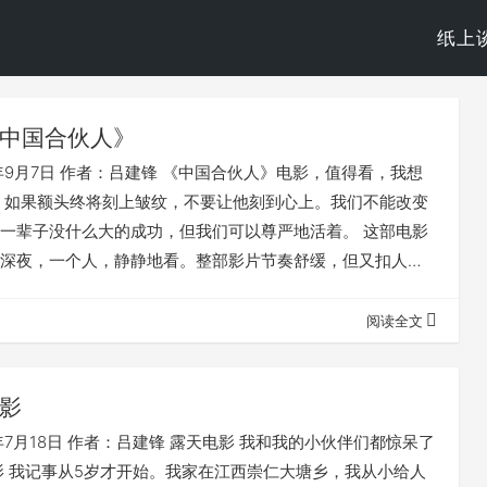
纸上
中国合伙人》
3年9月7日 作者：吕建锋 《中国合伙人》电影，值得看，我想
 如果额头终将刻上皱纹，不要让他刻到心上。我们不能改变
一辈子没什么大的成功，但我们可以尊严地活着。 这部电影
深夜，一个人，静静地看。整部影片节奏舒缓，但又扣人心
、爱情，交织穿插，娓娓道来。男人有泪真性情，生活就是
，在餐馆刷盘子，区别也不大。
阅读全文
影
年7月18日 作者：吕建锋 露天电影 我和我的小伙伴们都惊呆了
影 我记事从5岁才开始。我家在江西崇仁大塘乡，我从小给人