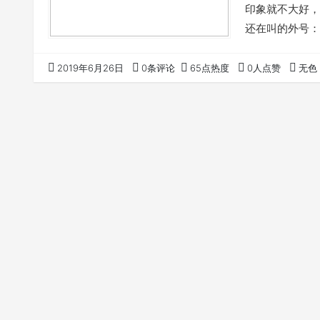
印象就不大好，
还在叫的外号：
的非常丑，意思
就从我5岁说起
2019年6月26日
0条评论
65点热度
0人点赞
无色
影在我小时候我
位置。露天电影