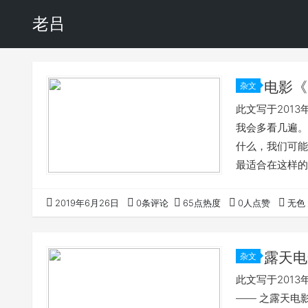
老吕
电影《
杂文
此文写于201
我会多看几遍。
什么，我们可能
最适合在这样的
弦，友情、事业
这样，亿万身家
2019年6月26日
0条评论
65点热度
0人点赞
无色
露天电
杂文
此文写于2013
—— 之露天电