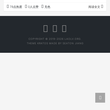
你。 故事开始！ 这是一个茶的世界，各大势力林立，茶的
78点热度
0人点赞
无色
阅读全文
大小城堡、城镇、甚至中大城市遍立于世界。茶世界分六大
州，即白、青、黄、红、绿、黑等六州，各地方诸侯也有不
少想登王封侯，如普洱大势力一直想成为第七大州，尚未如
愿以偿。 话说黑州有个叫黑子的小势力，在黑州的西区勐镇
有个小小的城堡，周围诸强遍立，攻城伐地、战事不断…
COPYRIGHT © 2019-2026 LAOLV.ORG.
THEME
KRATOS
MADE BY
SEATON JIANG