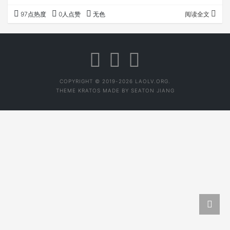
茶友不管你什么流派，好喝，能多喝的，就是好茶。 2019
97点热度
0人点赞
无色
阅读全文
年，后月众筹了第二款做熟做透的茶，众筹十一勐海古韵生
茶，这款茶一脉相承众筹 八的风格，销售、反响，依旧非常
不错。 但我们在春茶古树守采，采用做熟做透工艺依旧是少
数。这和买茶的这些商人亲自守着鲜叶守着做茶有关系。他
们要求传统工艺，要求手工炒制，还不能做…
COPYRIGHT © 2019-2026 LAOLV.ORG.
THEME
KRATOS
MADE BY
SEATON JIANG