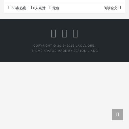
口袋。 03，信誓旦旦告诉你这是某名山茶，不要当真，有
63点热度
0人点赞
无色
阅读全文
可能他自己也不确定。 04，自己觉得好喝，又买得起，就
是好茶，其他茶都可以忽略。 05，做易武高杆的大多数都
是骗子。极少部分没量又真的茶商，一般情况下你遇不到。
06，老班章不只是名气大，茶确实好喝。 07，买茶买对
的，蹭茶蹭贵的。 08，普洱茶是…
COPYRIGHT © 2019-2026 LAOLV.ORG.
THEME
KRATOS
MADE BY
SEATON JIANG