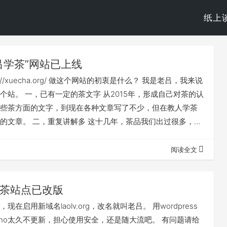
纸上
吕学茶”网站已上线
s://xuecha.org/ 做这个网站的初衷是什么？ 我是老吕，我来说
个站。 一，已有一定的茶文字 从2015年，形成自己对茶的认
些茶方面的文字，到现在各种文章写了不少，但在教人学茶
的文章。 二，重复讲解多 这十几年，茶品我们出过很多，在
很多碎片式的知识输出，重复工作量非常大，每个人都要重
有个地方让人从头学习，可以完整学习。 三，网站是个好平
阅读全文
茶的理解，不是太容易理解，“健康喝茶”的概念也需要大范围
…
茶站点已改版
在启用新域名laolv.org，改名就叫老吕。 用wordpress
echo太久不更新，担心使用安全，还是随大流吧。 有问题请给