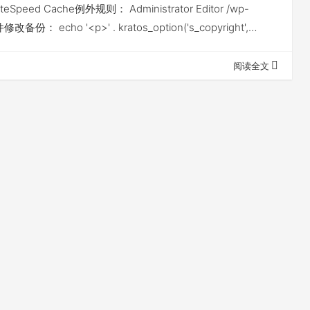
Speed Cache例外规则： Administrator Editor /wp-
备份： echo '<p>' . kratos_option('s_copyright',
. 2019-wp_date('Y') . ' ' . get_bloginfo('name'…
阅读全文