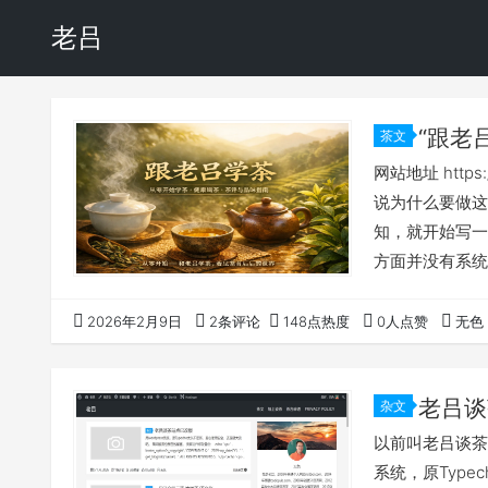
老吕
“跟老
茶文
网站地址 http
说为什么要做这
知，就开始写一
方面并没有系统
推广的过程中有
新讲一遍，需要
2026年2月9日
2条评论
148点热度
0人点赞
无色
台 我这一套对
推广，网站是一
老吕谈
杂文
以前叫老吕谈茶，现
系统，原Typ