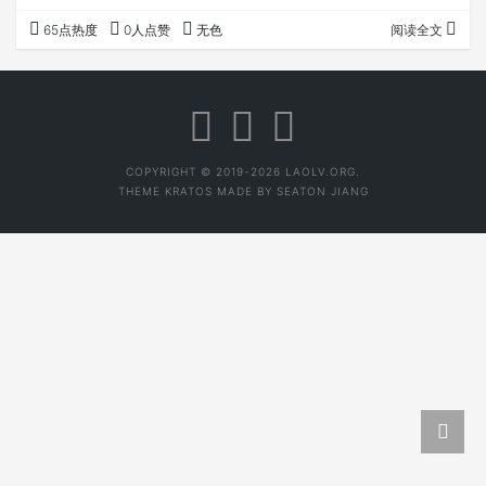
外号：凹兜蠢子。什么意思呢？蠢子比较好理解，凹兜的意
65点热度
0人点赞
无色
阅读全文
思是长的非常丑，意思是又蠢又丑。当然，我现在潇洒多
了。扯远了，言归正传，就从我5岁说起。 81年的夏天，河
对岸的村子放电影，露天电影，赶场看电影在我小时候我可
是大事情。那天我和我们村几个小孩就早早趟水过河占好位
置。露天电影看过的就知道，需要自带凳…
COPYRIGHT © 2019-2026 LAOLV.ORG.
THEME
KRATOS
MADE BY
SEATON JIANG