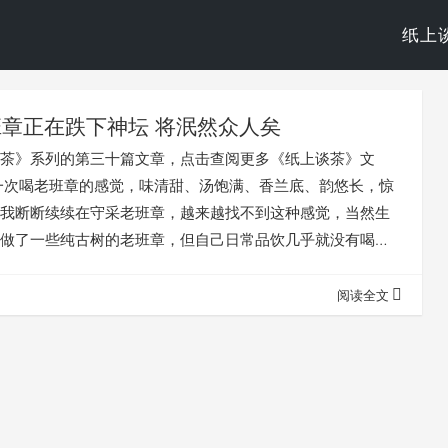
纸上
班章正在跌下神坛 将泯然众人矣
茶》系列的第三十篇文章，点击查阅更多《纸上谈茶》文
一次喝老班章的感觉，味清甜、汤饱满、香兰底、韵悠长，惊
我断断续续在守采老班章，越来越找不到这种感觉，当然生
做了一些纯古树的老班章，但自己日常品饮几乎就没有喝过
定泡除外。一款自己不怎么喝的茶，做产品还是有负罪感，
章的诱因。 老班章的文章很多，相信其背景资料大家也非常
阅读全文
费大家时间赘述，直接上观点。 老班章茶园 一、我理解的好
是源于经验，由于茶的已知数据目前还是比…