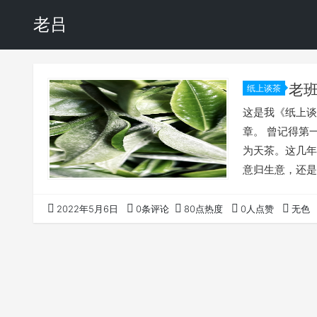
老吕
老
纸上谈茶
这是我《纸上谈
章。 曾记得第
为天茶。这几年
意归生意，还是
老班章，客人指
这是我写这篇文
2022年5月6日
0条评论
80点热度
0人点赞
无色
熟，此文就不浪
茶 以下说法都