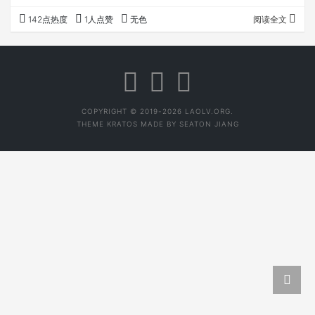
为了让这几句话对称好记，我修改了好几个版本。 如果有更
142点热度
1人点赞
无色
阅读全文
好的表达方式，请私信我，我再修改。 一、我来解释下口
诀。 1. 宜温不宜热。 很容易理解，但也是最容易忽略的。
我们的食道黏膜其实非常“娇嫩”，厚度仅有0.5-1毫米。 据
我查询，有实验数据显示，温度伤害梯度： 5060℃：黏膜
开始出现可逆性损伤 6…
COPYRIGHT © 2019-2026 LAOLV.ORG.
THEME
KRATOS
MADE BY
SEATON JIANG