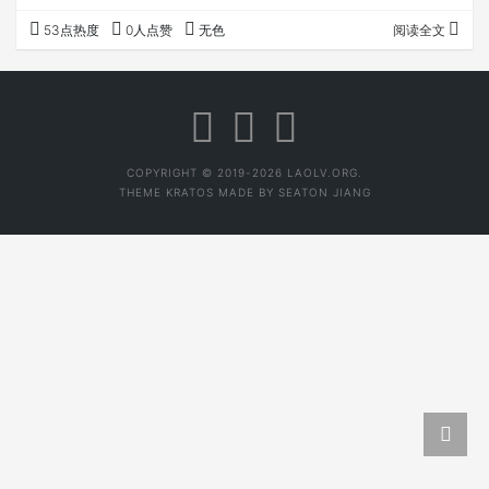
开了普洱茶生产的新篇章。人工发酵技术研制的原因是为了
53点热度
0人点赞
无色
阅读全文
解决普洱茶自然后发酵时间过长（往往十几数十年）的问
题，所以人工模仿自然发酵的过程以达到快速陈化普洱茶的
目的。” 对于这个说法，我是认同的。我也和很多同行交流
过，大多认同这个说法。 对于熟茶的口感，大多数人都认为
达到快速陈化也就是老生茶的感觉…
COPYRIGHT © 2019-2026 LAOLV.ORG.
THEME
KRATOS
MADE BY
SEATON JIANG