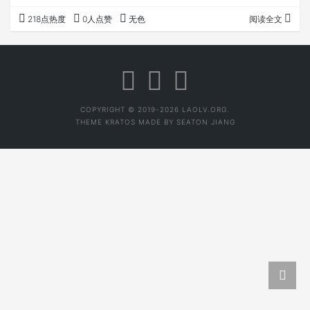
discuz应该是2004年，22年过了，又转回来了... 说说我为
218点热度
0人点赞
无色
阅读全文
什么要建这个论坛。 由于国内管控，茶方面论坛一直就没有
做起来的，最早的三醉我还是喜欢逛的，后来关闭了... 这些
年一直写点东西，也做了不少茶，有一些茶友，又是抖音又
是公众号，还有朋友圈，都比较散，我在想如何可以快速交
流呢？我…
COPYRIGHT © 2019-2026 LAOLV.ORG.
THEME
KRATOS
MADE BY
SEATON JIANG