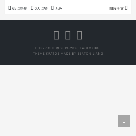
认真、负责的态度，随机挑选了后月第十四款幽兰古白白茶
65点热度
0人点赞
无色
阅读全文
一饼寄送至SGS（上海）实验室检测，收获了优质的检测报
告，且在此公开，任何消费者都可以点击阅读，开诚布公，
以诚相待，只希望为您奉上一杯干净、好喝、健康的高端白
茶。 白茶目前是福建茶的天下，但云南白茶自有其原料优
势，除了云南茶树长在高山、乔木的优点，…
COPYRIGHT © 2019-2026 LAOLV.ORG.
THEME
KRATOS
MADE BY
SEATON JIANG