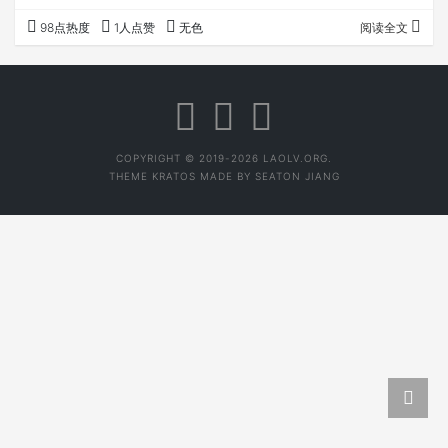
得这么自然彻底＂。 扯远了。两张门票对于单着的我要咋处
98点热度
1人点赞
无色
阅读全文
理呢，我在拿票回来路上红绿灯口想了N种可能。 N1，打一
圈电话，看看有没有美女愿意一起去。平常不努力，临时怕
抱不到佛脚。 N2，约个哥们一起去，就怕基情四露，影响
我老吕大好名声，不利于找女朋友。 N3，送给2男的，让他
们基情四射。 N4，送给2…
COPYRIGHT © 2019-2026 LAOLV.ORG.
THEME
KRATOS
MADE BY
SEATON JIANG