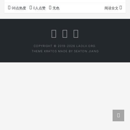
茶友不管你什么流派，好喝，能多喝的，就是好茶。 2019
98点热度
0人点赞
无色
阅读全文
年，后月众筹了第二款做熟做透的茶，众筹十一勐海古韵生
茶，这款茶一脉相承众筹 八的风格，销售、反响，依旧非常
不错。 但我们在春茶古树守采，采用做熟做透工艺依旧是少
数。这和买茶的这些商人亲自守着鲜叶守着做茶有关系。他
们要求传统工艺，要求手工炒制，还不能做…
COPYRIGHT © 2019-2026 LAOLV.ORG.
THEME
KRATOS
MADE BY
SEATON JIANG