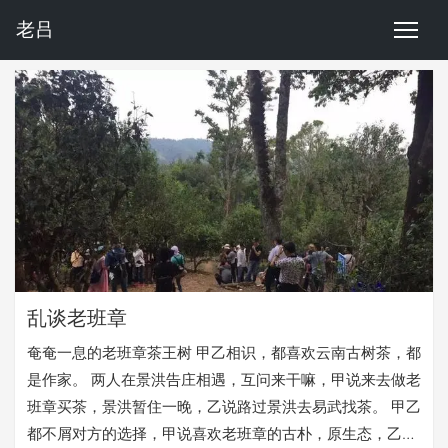
老吕
乱谈老班章
奄奄一息的老班章茶王树 甲乙相识，都喜欢云南古树茶，都
是作家。 两人在景洪告庄相遇，互问来干嘛，甲说来去做老
班章买茶，景洪暂住一晚，乙说路过景洪去易武找茶。 甲乙
都不屑对方的选择，甲说喜欢老班章的古朴，原生态，乙直