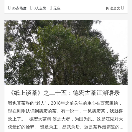
接开怼。 乙：你以为的林荫小道，其实早已车水马龙--莎士
85点热度
0人点赞
无色
阅读全文
比亚 甲：即使那个地方被无数人留下痕迹，但是我们依旧向
往----郭沫若 乙：所谓旅游,就是从自己呆腻的地方去看别
人呆腻的地方----你就是个游客----郁达夫和乙 甲：即使那
里成了黑洞、也是我一生想探索的地方。----霍金 乙：你就
是个游客！（乙重复…
《纸上谈茶》之二十五：德宏古茶江湖语录
我也算茶界的“老人”，2018年之前关注的重心在西双版纳，
现在刚刚认识到德宏的茶。有一说一，一见德宏茶，我就喜
欢上了。 德宏大茶树 侠之大者，为国为民。这是江湖对大
侠最好的诠释。 班章为王，易武为后。这是茶界最霸道的广