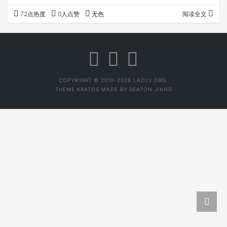
茶当酒、聊慰知己。 年轻人可以喝自己喜欢的任何茶，包括
72点热度
0人点赞
无色
阅读全文
很多添加剂的奶茶，只要爽自己，添加剂算什么。 当然，如
果希望我给建议，我觉得应该喝滋味稍烈、健康的茶，无味
之茶对年轻人来说，真的是无味了。 原叶茶，推荐森林里的
春茶做成的生、熟、红、白茶，买茶时注意多问多对比就
行。 调饮茶，我觉得不要听别人的，在茶汤…
COPYRIGHT © 2019-2026 LAOLV.ORG.
THEME
KRATOS
MADE BY
SEATON JIANG