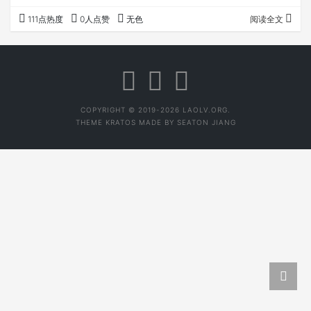
明、清四个阶段，给以全文整录，并作详细的校对和注释。
111点热度
0人点赞
无色
阅读全文
集成了近120种，是一本古代茶学遗产完备的继承与梳
理。 你不一定能读完，但作为茶的爱好者、学习者作为
工具书还是必备的。 二、茶经述评 当代茶圣吴觉农主编。
陆羽《茶经》都觉得太艰涩难懂吧？你可以不读《茶经》，
但不能不…
COPYRIGHT © 2019-2026 LAOLV.ORG.
THEME
KRATOS
MADE BY
SEATON JIANG