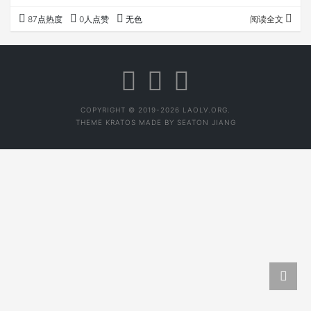
经营老茶的同行、也就是专业人士得出的结论。 真的太恐怖
87点热度
0人点赞
无色
阅读全文
了，他是DY茶的头部呢...
COPYRIGHT © 2019-2026 LAOLV.ORG.
THEME
KRATOS
MADE BY
SEATON JIANG