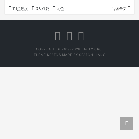
明、清四个阶段，给以全文整录，并作详细的校对和注释。
111点热度
0人点赞
无色
阅读全文
集成了近120种，是一本古代茶学遗产完备的继承与梳
理。 你不一定能读完，但作为茶的爱好者、学习者作为
工具书还是必备的。 二、茶经述评 当代茶圣吴觉农主编。
陆羽《茶经》都觉得太艰涩难懂吧？你可以不读《茶经》，
但不能不…
COPYRIGHT © 2019-2026 LAOLV.ORG.
THEME
KRATOS
MADE BY
SEATON JIANG