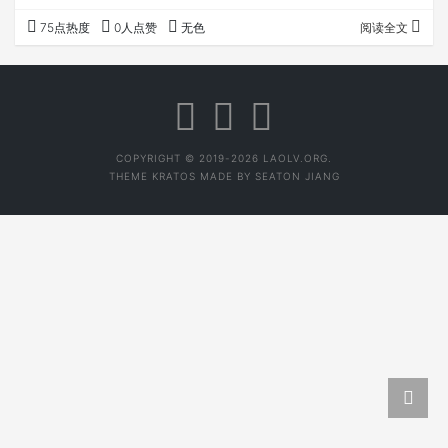
读，看其他专家的文章、视频，要做到熟读专业术语，清晰
75点热度
0人点赞
无色
阅读全文
知道一些历史和行业背景。 多跑 有一定基础之后，就可以
多跑了，边跑边看书拜访人，事半功倍。假如你要了解普洱
茶，西双版纳、临沧、普洱等主产区的一些山头、工厂肯定
都要去看看，最后住一段时间，了解当然的人文习俗，再思
考为什么普洱茶会是今天的局面；当然，产区了解了…
COPYRIGHT © 2019-2026 LAOLV.ORG.
THEME
KRATOS
MADE BY
SEATON JIANG