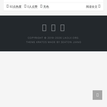
班章。梁老师回忆，十几个老班章各有各味，根本分不清哪
92点热度
0人点赞
无色
阅读全文
个是正宗老班章，来到老班章村子，刚炒完菜的锅涮下就开
始炒茶，毛茶喝来总有一股油烟味，和康乐茶城的老班章总
也对不上号。 我2008年12月开始做51普洱网，前期不大关
心茶源头品质，保证是正厂正品茶就OK。去年7月开始做众
筹茶，才真正有机会去了解源头…
COPYRIGHT © 2019-2026 LAOLV.ORG.
THEME
KRATOS
MADE BY
SEATON JIANG