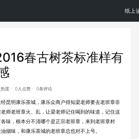
纸上
016春古树茶标准样有
感
点热度
0人点赞
0条评论
，途经昆明康乐茶城，康乐众商户得知梁老师要去老班章非
梁老师老班章火、乱，让梁老师记住喝到的味道，记住这
有各味，根本分不清哪个是正宗老班章，来到老班章村
股油烟味，和康乐茶城的老班章总也对不上号。