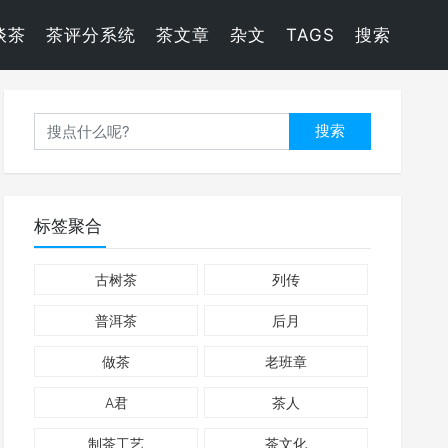
谈茶
茶评分系统
茶文章
杂文
TAGS
搜索
搜索
标签聚合
古树茶
列传
普洱茶
后月
做茶
老班章
A君
茶人
制茶工艺
茶文化