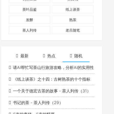
茶叶品鉴
纸上谈茶
发酵
熟茶
茶人列传
老吕随笔
最新
热点
随机
请AI帮忙写茶山行旅游攻略，分析AI的实用性
《纸上谈茶》之十四：古树熟茶的十个指标
一个关于德宏古茶的故事 - 茶人列传（31）
书记的茶 - 茶人列传（29）