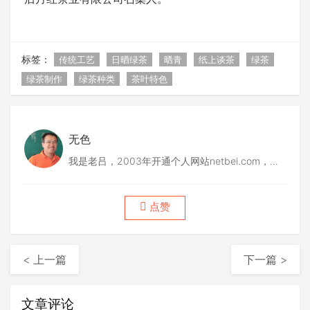
标签：
传统工艺
日晒绿茶
晒青
纸上谈茶
绿茶
绿茶制作
绿茶种类
茶叶特色
无色
我是老吕，2003年开通个人网站netbei.com，
2004年筹建codepub.com，2008年创建51普洱
网，2012年做中木品牌普洱茶，2015年做众筹茶
点赞
项目，2017创立后月古茶，2018年底联合筹建德
宏古茶......
< 上一篇
下一篇 >
文章评论