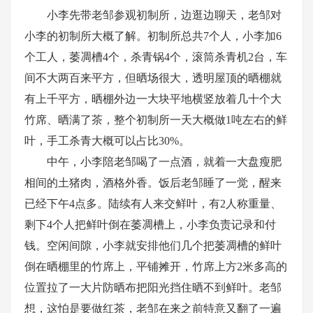
小李先带老邹参观初制所，边逛边聊天，老邹对
小李的初制所大概了解。初制所总共
7个人，小李加6
个工人，萎凋槽4个，杀青锅4个，滚筒杀青机2台，车
间不大两百来平方，但晒场很大，透明屋顶的晒棚就
有上千平方，晒棚外边一大块平地横竖放着几十个大
竹席、晒满了茶，整个初制所一天大概做1吨左右的鲜
叶，手工杀青大概可以占比30%。
中午，小李陪老邹喝了一点酒，就着一大盘瘦肥
相间的土猪肉，酒格外香。饭后老邹睡了一觉，醒来
已经下午
4点多。陆续有人来交鲜叶，有2人称重量、
剩下4个人把鲜叶倒在萎凋槽上，小李负责记录和付
钱。空闲间隙，小李就安排他们几个把萎凋槽的鲜叶
倒在晒棚里的竹席上，平铺摊开，竹席上方2米多高的
位置拉了一大片防晒布把阳光挡住晒不到鲜叶。老邹
想，这怕是要做红茶，老邹在来之前特意又翻了一遍