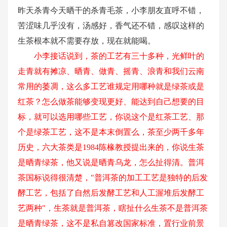
昨天杀青今天晒干的杀青毛茶，小李朋友直呼不错，
苦涩味几乎没有，汤感好，香气还不错，感叹这样的
生茶根本就不需要存放，现在就能喝。
小李接话说到，茶的工艺有三十多种，光鲜叶的
走青就有摊凉、晒青、做青、摇青、浪青和我们云南
常用的萎凋，这么多工艺谁规定用哪种就是绿茶或是
红茶？怎么做茶能够变现更好、能达到自己想要的目
标，就可以选用哪些工艺，你说这个是红茶工艺、那
个是绿茶工艺，这不是本末倒置么，茶至少两千多年
历史，六大茶类是
1984陈椽教授提出来的，你说生茶
是晒青绿茶，他又说是晒青乌龙，怎么扯得清。普洱
茶国标说得很清楚，"普洱茶的加工工艺是独特的后发
酵工艺，包括了自然后发酵工艺和人工渥堆后发酵工
艺两种"，生茶就是普洱茶，瞎扯什么生茶不是普洱茶
是晒青绿茶，这不是私自篡改国家标准，置行业前景