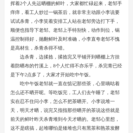
挥着2个人先运晒棚的鲜叶，大家都忙碌起来，老邹手
痒痒，看工人炒过一锅茶后，就非常主动跟小李说要
试试杀青，小李笑着安排工人站在老邹旁边打下手，
顺便也指导下老邹。老邹上手特别快，动作到位，锅
温控制得好，抛翻鲜叶及时准确，小李直夸老邹不愧
是高材生，杀青杀得不错。
边杀青，边揉捻，揉捻完又平铺开到晒棚上方挂
着防晒布的竹溪上，
8个人忙得不亦乐乎，杀完青已经
是下午2点多了，大家才开始吃中午饭。
吃中午饭老邹就一直在惦记那些茶，心里嘀咕着
怎么还不晒开呢。等吃饭完，工人们去午睡了，老邹
实在忍不住问小李，怎么不把茶晒开。小李说堆一
天，明天才晒，说完又指指那些晒开的茶说这些就是
前天的鲜叶昨天杀青堆到今天才晒的。老邹心里想，
这不是瞎搞，起堆哪怕是矮堆也只有黑茶和熟茶发酵