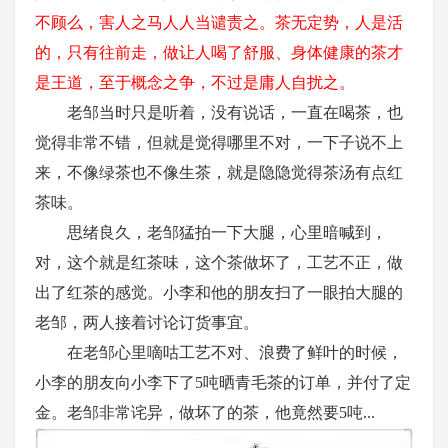
不顾么，害人之马人人当谴责之。茶无定势，人是活
的，只有往前走，做让人喝了舒服、身体健康的茶才
是王道，至于概念之争，不过是庸人自扰之。
老邹当时只是听着，没有说话，一直在喝茶，也
觉得非常不错，但就是觉得哪里不对，一下子说不上
来，不像绿茶也不像生茶，就是隐隐觉得茶汤有点红
茶味。
思绪良久，老邹猛拍一下大腿，心里暗喊到，
对，这个就是红茶味，这个茶做坏了，工艺不正，做
出了红茶的感觉。小李和他的朋友扫了一眼拍大腿的
老邹，两人接着讨论订货事宜。
在老邹心里嘀咕工艺不对、浪费了鲜叶的时候，
小李的朋友向小李下了
5吨晒青毛茶的订单，并付了定
金。老邹非常诧异，做坏了的茶，他竟然要5吨...