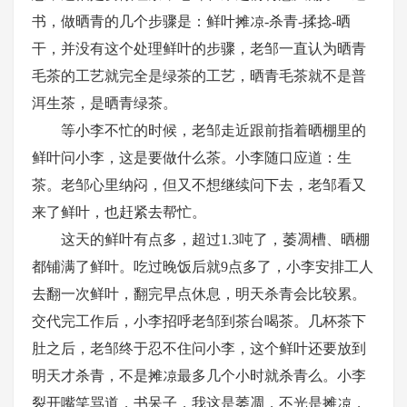
书，做晒青的几个步骤是：鲜叶摊凉-杀青-揉捻-晒
干，并没有这个处理鲜叶的步骤，老邹一直认为晒青
毛茶的工艺就完全是绿茶的工艺，晒青毛茶就不是普
洱生茶，是晒青绿茶。
等小李不忙的时候，老邹走近跟前指着晒棚里的
鲜叶问小李，这是要做什么茶。小李随口应道：生
茶。老邹心里纳闷，但又不想继续问下去，老邹看又
来了鲜叶，也赶紧去帮忙。
这天的鲜叶有点多，超过
1.3吨了，萎凋槽、晒棚
都铺满了鲜叶。吃过晚饭后就9点多了，小李安排工人
去翻一次鲜叶，翻完早点休息，明天杀青会比较累。
交代完工作后，小李招呼老邹到茶台喝茶。几杯茶下
肚之后，老邹终于忍不住问小李，这个鲜叶还要放到
明天才杀青，不是摊凉最多几个小时就杀青么。小李
裂开嘴笑骂道，书呆子，我这是萎凋，不光是摊凉，