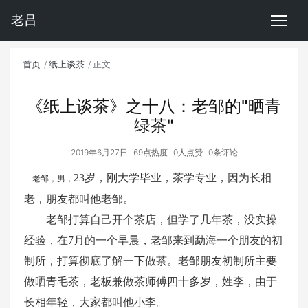
老吕
首页
纸上谈茶
正文
《纸上谈茶》之十八：老邹的"晒青
绿茶"
2019年6月27日
69点热度
0人点赞
0条评论
23岁，刚大学毕业，茶学专业，因为长相
老邹，男，
老，朋友都叫他老邹。
老邹打算自己开个茶店，但学了几年茶，没实操
经验，在
7月的一个早晨，老邹来到勐海一个朋友的初
制所，打算彻底了解一下做茶。老邹朋友初制所主要
做晒青毛茶，老板兼做茶师傅四十多岁，姓李，由于
长相年轻，大家都叫他小李。