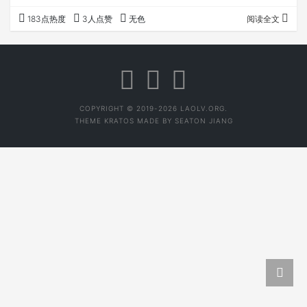
厅，有一百多个菜，菜菜皆有茶； 茶叶炒鸡蛋，曾经我去老
183点热度
3人点赞
无色
阅读全文
班章必点； 茶叶腌制，比如酸菜等，布朗族等很多少数民族
一直在吃茶叶... 但茶叶清饮是主流 全国知名茶有几百种，
泡法也多，器具就更多。这个就不展开讨论。 我来说说一
般不怎么常见的说法：茶是沟通“天地”的一种方式…
COPYRIGHT © 2019-2026 LAOLV.ORG.
THEME
KRATOS
MADE BY
SEATON JIANG