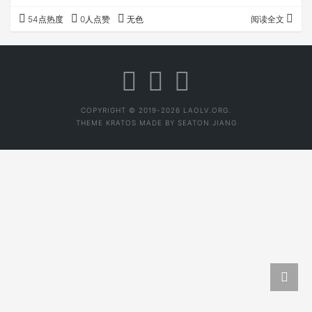
坏，王母娘娘让世人记恨，但我在这想感谢王母，如果没有
54点热度
0人点赞
无色
阅读全文
王母牛郎织女充其量幸福生活着 ，能留下这么凄美传神的爱
情故事？能有七夕这个节日？ 从牛郎织女的传说我想分享几
个我的观点： a，孩子是一男一女好。古人这个传说成两个
女儿或儿子、也没传说成其他数量的儿女，可见从古起，我
们华夏传承就喜欢一个儿子一个女儿，从…
COPYRIGHT © 2019-2026 LAOLV.ORG.
THEME
KRATOS
MADE BY
SEATON JIANG