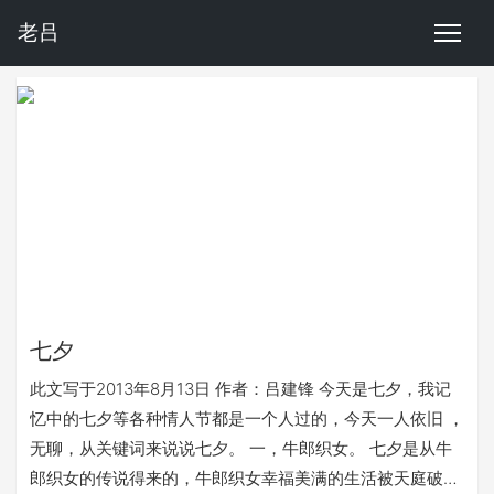
老吕
七夕
此文写于2013年8月13日 作者：吕建锋 今天是七夕，我记
忆中的七夕等各种情人节都是一个人过的，今天一人依旧 ，
无聊，从关键词来说说七夕。 一，牛郎织女。 七夕是从牛
郎织女的传说得来的，牛郎织女幸福美满的生活被天庭破