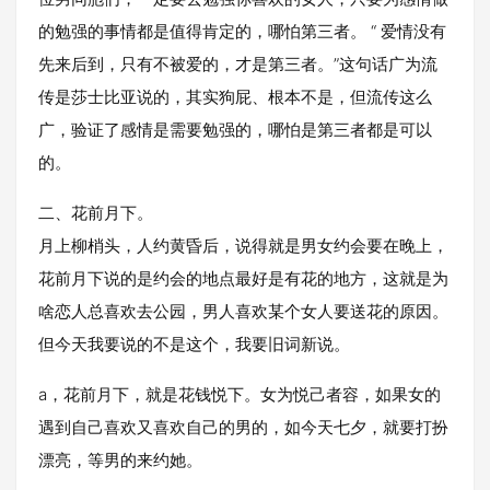
的勉强的事情都是值得肯定的，哪怕第三者。 “ 爱情没有
先来后到，只有不被爱的，才是第三者。”这句话广为流
传是莎士比亚说的，其实狗屁、根本不是，但流传这么
广，验证了感情是需要勉强的，哪怕是第三者都是可以
的。
二、花前月下。
月上柳梢头，人约黄昏后，说得就是男女约会要在晚上，
花前月下说的是约会的地点最好是有花的地方，这就是为
啥恋人总喜欢去公园，男人喜欢某个女人要送花的原因。
但今天我要说的不是这个，我要旧词新说。
a，花前月下，就是花钱悦下。女为悦己者容，如果女的
遇到自己喜欢又喜欢自己的男的，如今天七夕，就要打扮
漂亮，等男的来约她。