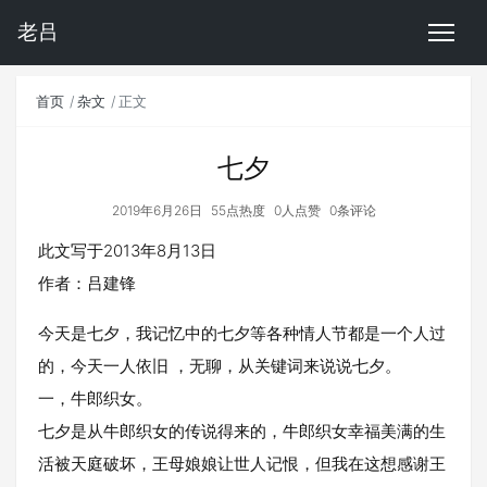
老吕
首页
杂文
正文
七夕
2019年6月26日
55点热度
0人点赞
0条评论
此文写于2013年8月13日
作者：吕建锋
今天是七夕，我记忆中的七夕等各种情人节都是一个人过
的，今天一人依旧 ，无聊，从关键词来说说七夕。
一，牛郎织女。
七夕是从牛郎织女的传说得来的，牛郎织女幸福美满的生
活被天庭破坏，王母娘娘让世人记恨，但我在这想感谢王