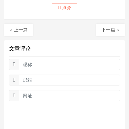
网，2012年做中木品牌普洱茶，2015年做众筹茶
点赞
项目，2017创立后月古茶，2018年底联合筹建德
宏古茶......
< 上一篇
下一篇 >
文章评论