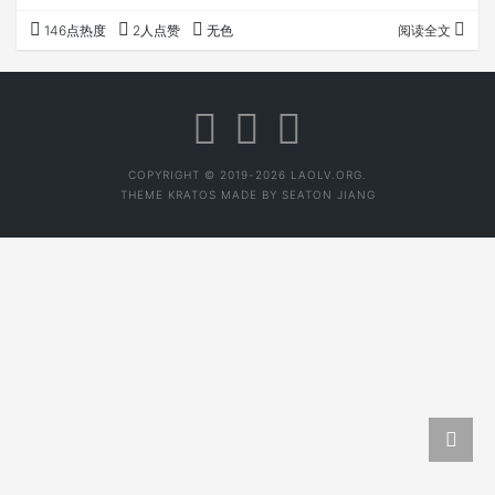
生熟红白四大类茶，白茶几乎没什么库存，从市场来说，似
146点热度
2人点赞
无色
阅读全文
乎算成功。 但是，写文章如图人生，最怕但是，但是又不可
避免，甚至最需要记录的。 但是，我依然不大敢做白茶，我
做白茶尽量做熟做透，但难免会遇到各种各样的天气，容易
出问题。 是什么问题呢？ 寒凉！ 一、茶是火的艺术。 鲜叶
从鲜活的叶子到可以品饮的茶叶，都是需要…
COPYRIGHT © 2019-2026 LAOLV.ORG.
THEME
KRATOS
MADE BY
SEATON JIANG