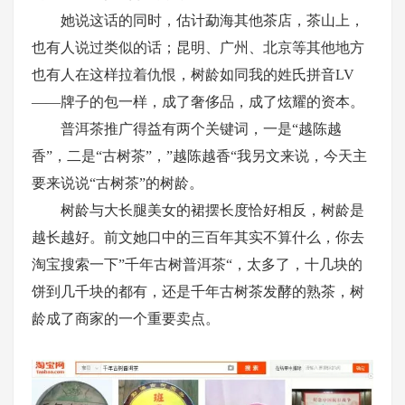
她说这话的同时，估计勐海其他茶店，茶山上，
也有人说过类似的话；昆明、广州、北京等其他地方
也有人在这样拉着仇恨，树龄如同我的姓氏拼音LV
——牌子的包一样，成了奢侈品，成了炫耀的资本。
普洱茶推广得益有两个关键词，一是“越陈越
香”，二是“古树茶”，”越陈越香“我另文来说，今天主
要来说说“古树茶”的树龄。
树龄与大长腿美女的裙摆长度恰好相反，树龄是
越长越好。前文她口中的三百年其实不算什么，你去
淘宝搜索一下”千年古树普洱茶“，太多了，十几块的
饼到几千块的都有，还是千年古树茶发酵的熟茶，树
龄成了商家的一个重要卖点。