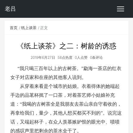
老吕
首页
纸上谈茶
正文
《纸上谈茶》之二：树龄的诱惑
2019年6月27日
58点热度
0人点赞
0条评论
“我只喝三百年以上的古树茶。”勐海一茶店的红衣
女子对店家和在座的其他客人说到。
从穿着来看是个城市的姑娘。衣着得体的她端起
手边的品茗杯抿了一口茶，对着茶艺师小姑娘补充
道：“我喝的古树茶全是我朋友去茶山亲自守着收的，
再拿给我们，量少，其他人想买都买不到的”。说完这
话，又端起杯子，在众人羡慕嫉妒恨的眼光中、啧啧
的感叹声里把剩余的茶水全干了。