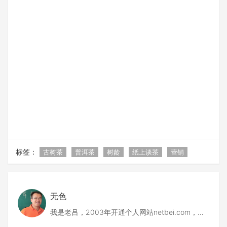
标签：
古树茶
普洱茶
树龄
纸上谈茶
营销
无色
我是老吕，2003年开通个人网站netbei.com，
2004年筹建codepub.com，2008年创建51普洱