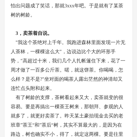
怕出问题成了笑话，那就3xxx年吧。于是就有了某茶
树的树龄。
3，卖茶着自说。
"我这个茶绝对上千年。我跑进森林里面发现一片无
人茶林，一棵棵这么大"，边说边比个大的环形手
势，"高超过十米，我们几个人扎帐篷住下来，花了一
周才做了一百多公斤茶。喏，就这饼茶。你喝喝，怎
么样？是不是?"坐对面的喝茶人露出茫然的神清却又
连忙点头附和起来。
有了树龄的支撑，茶树看起来又大，卖茶就变的很
容易。要是再搞出一棵茶王树来，那朝拜、参观的人
就多了，就更好卖茶了。昨天某土豪抬现金去买的老
班章”茶王“和”茶后“树，其实不算最大的，是因为在
路边，树也确实不小，得了，就定这两棵。要是往里