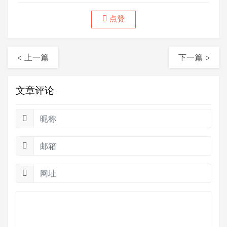
网，2012年做中木品牌普洱茶，2015年做众筹茶
点赞
项目，2017创立后月古茶，2018年底联合筹建德
宏古茶......
< 上一篇
下一篇 >
文章评论